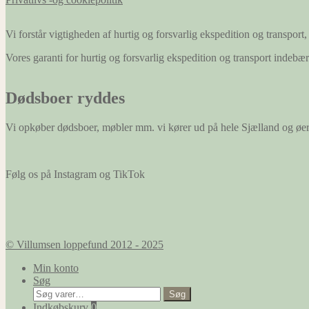
Vi forstår vigtigheden af hurtig og forsvarlig ekspedition og transport, 
Vores garanti for hurtig og forsvarlig ekspedition og transport indeb
Dødsboer ryddes
Vi opkøber dødsboer, møbler mm. vi kører ud på hele Sjælland og øe
Følg os på Instagram og TikTok
© Villumsen loppefund 2012 - 2025
Min konto
Søg
Søg
Søg
efter:
Indkøbskurv
0