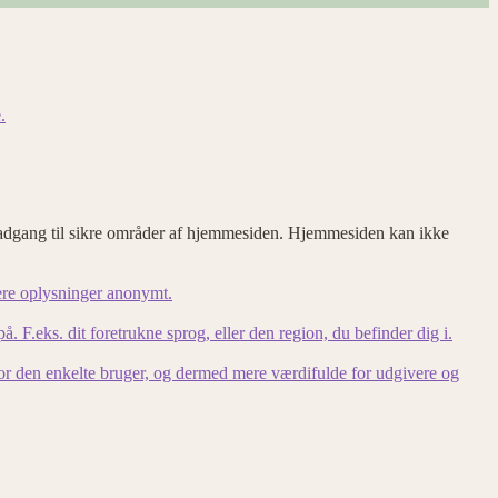
.
adgang til sikre områder af hjemmesiden. Hjemmesiden kan ikke
ere oplysninger anonymt.
F.eks. dit foretrukne sprog, eller den region, du befinder dig i.
for den enkelte bruger, og dermed mere værdifulde for udgivere og