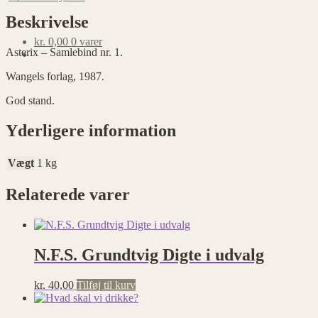
antal
Beskrivelse
kr.
0,00
0 varer
Asterix – Samlebind nr. 1.
Wangels forlag, 1987.
God stand.
Yderligere information
Vægt
1 kg
Relaterede varer
N.F.S. Grundtvig Digte i udvalg
kr.
40,00
Tilføj til kurv