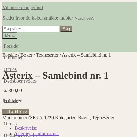
Spring
Spring
Villumsen loppefund
til
til
Stedet hvor du køber antikke møbler, vaser osv.
navigation
indhold
Søg
Søg
efter:
Menu
Forside
Forside
/
Bøger
/
Tegneserier
/
Asterix – Samlebind nr. 1
Produkter
Om os
Asterix – Samlebind nr. 1
Dødsboer ryddes
kr.
300,00
Forside
1 på lager
Asterix
Tilføj til kurv
Produkter
-
Varenummer (SKU):
1229
Kategorier:
Bøger
,
Tegneserier
Samlebind
Om os
nr.
Beskrivelse
1
Yderligere information
Dødsboer ryddes