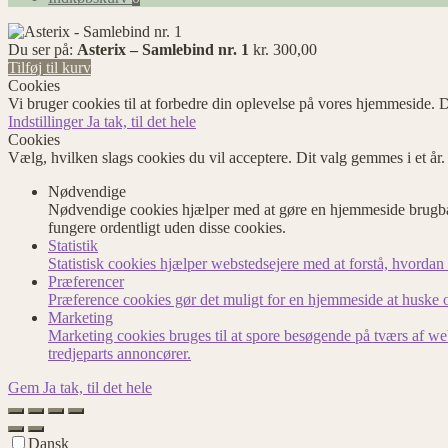
Du ser på:
Asterix – Samlebind nr. 1
kr.
300,00
Tilføj til kurv
Cookies
Vi bruger cookies til at forbedre din oplevelse på vores hjemmeside. D
Indstillinger
Ja tak, til det hele
Cookies
Vælg, hvilken slags cookies du vil acceptere. Dit valg gemmes i et år
Nødvendige
Nødvendige cookies hjælper med at gøre en hjemmeside brugbar
fungere ordentligt uden disse cookies.
Statistik
Statistisk cookies hjælper webstedsejere med at forstå, hvord
Præferencer
Præference cookies gør det muligt for en hjemmeside at huske op
Marketing
Marketing cookies bruges til at spore besøgende på tværs af we
tredjeparts annoncører.
Gem
Ja tak, til det hele
Dansk