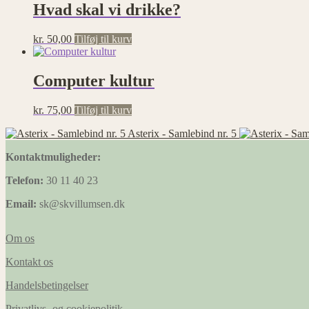
Hvad skal vi drikke?
kr.
50,00
Tilføj til kurv
Computer kultur
kr.
75,00
Tilføj til kurv
Asterix - Samlebind nr. 5
Kontaktmuligheder:
Telefon:
30 11 40 23
Email:
sk@skvillumsen.dk
Om os
Kontakt os
Handelsbetingelser
Privatlivs -og cookiepolitik