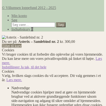
© Villumsen loppefund 2012 - 2025
Min konto
Søg
Søg
Søg
efter:
Indkøbskurv
0
Du ser på:
Asterix – Samlebind nr. 2
kr.
300,00
Tilføj til kurv
Cookies
Vi bruger cookies til at forbedre din oplevelse på vores hjemmeside.
Du kan læse mere om vores privatlivspolitik på linket til højre.
Læs
mere.
Indstillinger
Ja tak, til det hele
Cookies
Vælg, hvilken slags cookies du vil acceptere. Dit valg gemmes i et
år.
Læs mere.
Nødvendige
Nødvendige cookies hjælper med at gøre en hjemmeside
brugbar ved at aktivere grundlæggende funktioner såsom
side-navigation og adgang til sikre områder af hjemmesiden.
Hjemmesiden kan ikke fungere ordentligt uden disse cookies.