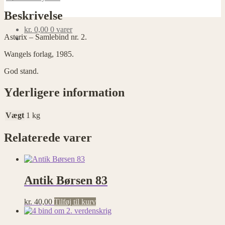
antal
Beskrivelse
kr.
0,00
0 varer
Asterix – Samlebind nr. 2.
Wangels forlag, 1985.
God stand.
Yderligere information
Vægt
1 kg
Relaterede varer
Antik Børsen 83
kr.
40,00
Tilføj til kurv