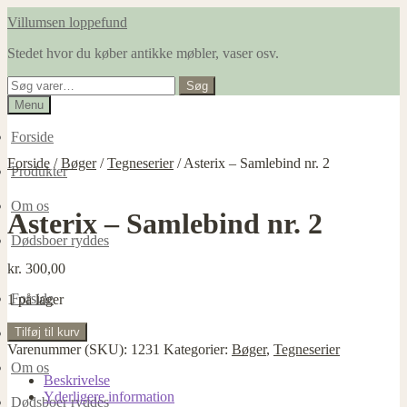
Spring
Spring
Villumsen loppefund
til
til
Stedet hvor du køber antikke møbler, vaser osv.
navigation
indhold
Søg
Søg
efter:
Menu
Forside
Forside
/
Bøger
/
Tegneserier
/
Asterix – Samlebind nr. 2
Produkter
Om os
Asterix – Samlebind nr. 2
Dødsboer ryddes
kr.
300,00
Forside
1 på lager
Asterix
Tilføj til kurv
Produkter
-
Varenummer (SKU):
1231
Kategorier:
Bøger
,
Tegneserier
Samlebind
Om os
nr.
Beskrivelse
2
Yderligere information
Dødsboer ryddes