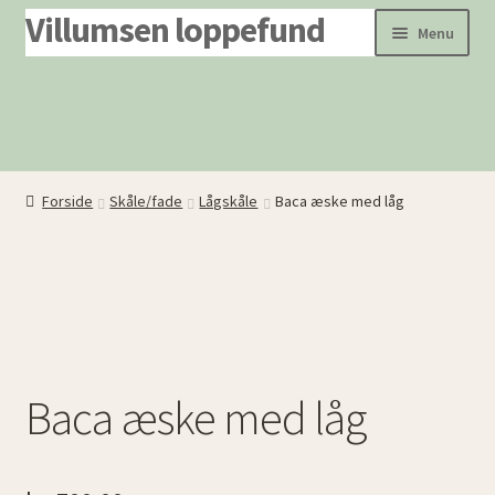
Villumsen loppefund
Spring
Spring
Menu
til
til
navigation
indhold
Forside
Produkter
Om os
Forside
Skåle/fade
Lågskåle
Baca æske med låg
Dødsboer ryddes
Baca æske med låg