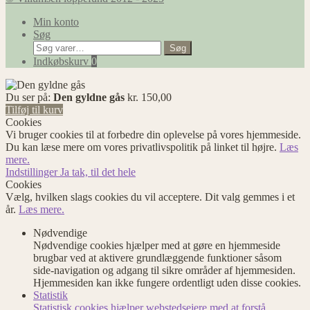
Min konto
Søg
Søg
Søg
efter:
Indkøbskurv
0
Du ser på:
Den gyldne gås
kr.
150,00
Tilføj til kurv
Cookies
Vi bruger cookies til at forbedre din oplevelse på vores hjemmeside.
Du kan læse mere om vores privatlivspolitik på linket til højre.
Læs
mere.
Indstillinger
Ja tak, til det hele
Cookies
Vælg, hvilken slags cookies du vil acceptere. Dit valg gemmes i et
år.
Læs mere.
Nødvendige
Nødvendige cookies hjælper med at gøre en hjemmeside
brugbar ved at aktivere grundlæggende funktioner såsom
side-navigation og adgang til sikre områder af hjemmesiden.
Hjemmesiden kan ikke fungere ordentligt uden disse cookies.
Statistik
Statistisk cookies hjælper webstedsejere med at forstå,