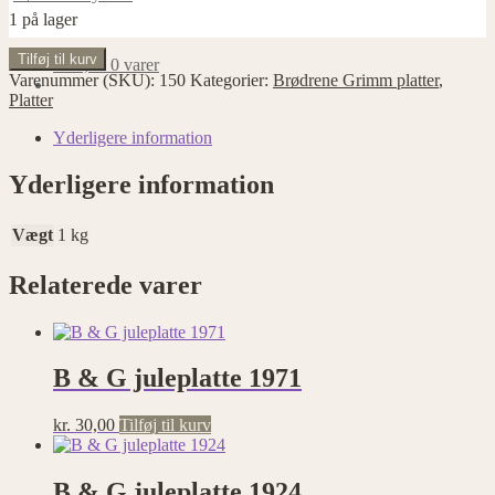
1 på lager
Den
Tilføj til kurv
kr.
0,00
0 varer
gyldne
Varenummer (SKU):
150
Kategorier:
Brødrene Grimm platter
,
gås
Platter
antal
Yderligere information
Yderligere information
Vægt
1 kg
Relaterede varer
B & G juleplatte 1971
kr.
30,00
Tilføj til kurv
B & G juleplatte 1924