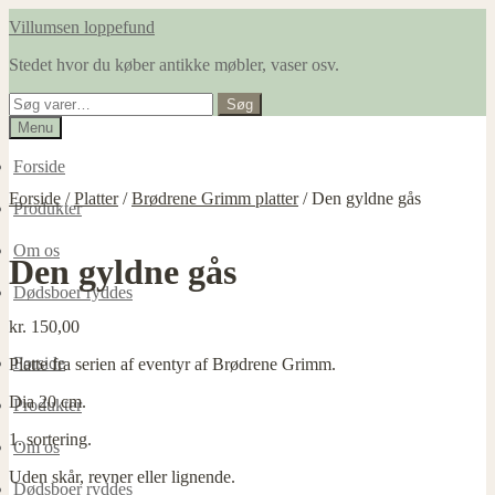
Spring
Spring
Villumsen loppefund
til
til
Stedet hvor du køber antikke møbler, vaser osv.
navigation
indhold
Søg
Søg
efter:
Menu
Forside
Forside
/
Platter
/
Brødrene Grimm platter
/
Den gyldne gås
Produkter
Om os
Den gyldne gås
Dødsboer ryddes
kr.
150,00
Forside
Platte fra serien af eventyr af Brødrene Grimm.
Dia 20 cm.
Produkter
1. sortering.
Om os
Uden skår, revner eller lignende.
Dødsboer ryddes