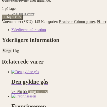
Uden skår, revner eller lignende.
1 på lager
kr.
0,00
0 varer
Nisserne
Tilføj til kurv
antal
Varenummer (SKU):
145
Kategorier:
Brødrene Grimm platter
,
Platter
Yderligere information
Yderligere information
Vægt
1 kg
Relaterede varer
Den gyldne gås
kr.
150,00
Tilføj til kurv
Frøprinsessen