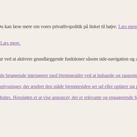
u kan læse mere om vores privatlivspolitik på linket til højre.
Læs mere
.
Læs mere.
 ved at aktivere grundlæggende funktioner såsom side-navigation og 
an de besøgende interagerer med hjemmesider ved at indsamle og rapport
lysninger, der ændrer den måde hjemmesiden ser ud eller opfører sig på. 
bsites. Hensigten er at vise annoncer, der er relevante og engagerende 