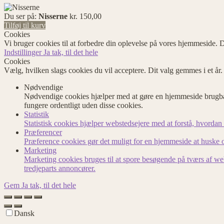
Du ser på:
Nisserne
kr.
150,00
Tilføj til kurv
Cookies
Vi bruger cookies til at forbedre din oplevelse på vores hjemmeside. D
Indstillinger
Ja tak, til det hele
Cookies
Vælg, hvilken slags cookies du vil acceptere. Dit valg gemmes i et år
Nødvendige
Nødvendige cookies hjælper med at gøre en hjemmeside brugbar
fungere ordentligt uden disse cookies.
Statistik
Statistisk cookies hjælper webstedsejere med at forstå, hvord
Præferencer
Præference cookies gør det muligt for en hjemmeside at huske op
Marketing
Marketing cookies bruges til at spore besøgende på tværs af we
tredjeparts annoncører.
Gem
Ja tak, til det hele
Dansk