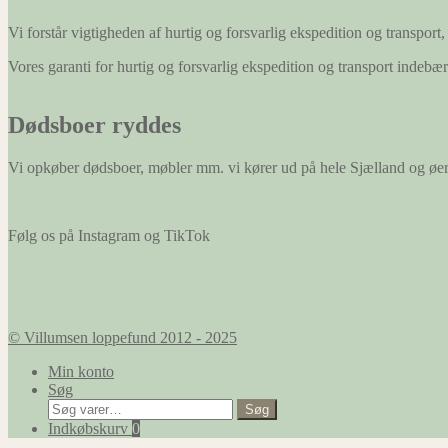
Vi forstår vigtigheden af hurtig og forsvarlig ekspedition og transport, 
Vores garanti for hurtig og forsvarlig ekspedition og transport indeb
Dødsboer ryddes
Vi opkøber dødsboer, møbler mm. vi kører ud på hele Sjælland og øe
Følg os på Instagram og TikTok
© Villumsen loppefund 2012 - 2025
Min konto
Søg
Søg
Søg
efter:
Indkøbskurv
0