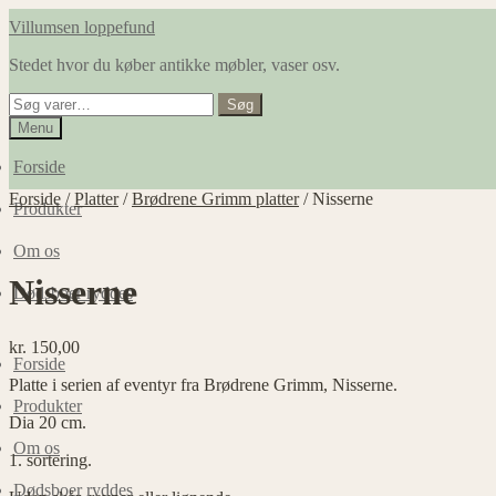
Spring
Spring
Villumsen loppefund
til
til
Stedet hvor du køber antikke møbler, vaser osv.
navigation
indhold
Søg
Søg
efter:
Menu
Forside
Forside
/
Platter
/
Brødrene Grimm platter
/
Nisserne
Produkter
Om os
Nisserne
Dødsboer ryddes
kr.
150,00
Forside
Platte i serien af eventyr fra Brødrene Grimm, Nisserne.
Produkter
Dia 20 cm.
Om os
1. sortering.
Dødsboer ryddes