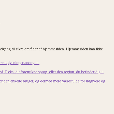
.
adgang til sikre områder af hjemmesiden. Hjemmesiden kan ikke
ere oplysninger anonymt.
F.eks. dit foretrukne sprog, eller den region, du befinder dig i.
for den enkelte bruger, og dermed mere værdifulde for udgivere og