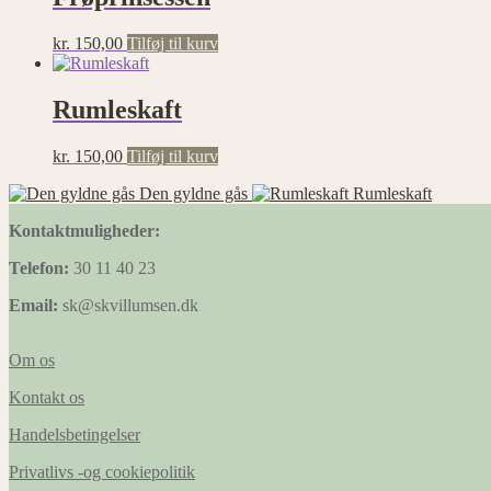
kr.
150,00
Tilføj til kurv
Rumleskaft
kr.
150,00
Tilføj til kurv
Den gyldne gås
Rumleskaft
Kontaktmuligheder:
Telefon:
30 11 40 23
Email:
sk@skvillumsen.dk
Om os
Kontakt os
Handelsbetingelser
Privatlivs -og cookiepolitik