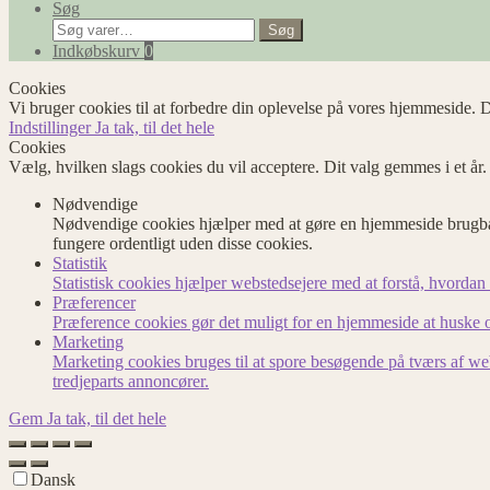
Søg
Søg
Søg
efter:
Indkøbskurv
0
Cookies
Vi bruger cookies til at forbedre din oplevelse på vores hjemmeside. D
Indstillinger
Ja tak, til det hele
Cookies
Vælg, hvilken slags cookies du vil acceptere. Dit valg gemmes i et år
Nødvendige
Nødvendige cookies hjælper med at gøre en hjemmeside brugbar
fungere ordentligt uden disse cookies.
Statistik
Statistisk cookies hjælper webstedsejere med at forstå, hvord
Præferencer
Præference cookies gør det muligt for en hjemmeside at huske op
Marketing
Marketing cookies bruges til at spore besøgende på tværs af we
tredjeparts annoncører.
Gem
Ja tak, til det hele
Dansk