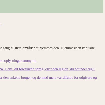
.
adgang til sikre områder af hjemmesiden. Hjemmesiden kan ikke
ere oplysninger anonymt.
F.eks. dit foretrukne sprog, eller den region, du befinder dig i.
for den enkelte bruger, og dermed mere værdifulde for udgivere og