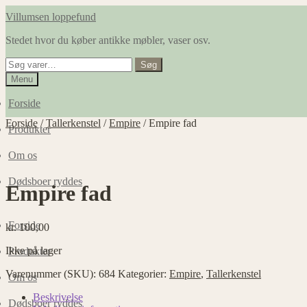
Spring
Spring
Villumsen loppefund
til
til
Stedet hvor du køber antikke møbler, vaser osv.
navigation
indhold
Søg
Søg
efter:
Menu
Forside
Forside
/
Tallerkenstel
/
Empire
/
Empire fad
Produkter
Om os
Dødsboer ryddes
Empire fad
Forside
kr.
100,00
Ikke på lager
Produkter
Varenummer (SKU):
684
Kategorier:
Empire
,
Tallerkenstel
Om os
Beskrivelse
Dødsboer ryddes