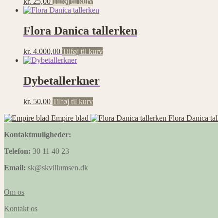
kr.
25,00
Tilføj til kurv
Flora Danica tallerken
kr.
4.000,00
Tilføj til kurv
Dybetallerkner
kr.
50,00
Tilføj til kurv
Empire blad
Flora Danica tal
Kontaktmuligheder:
Telefon:
30 11 40 23
Email:
sk@skvillumsen.dk
Om os
Kontakt os