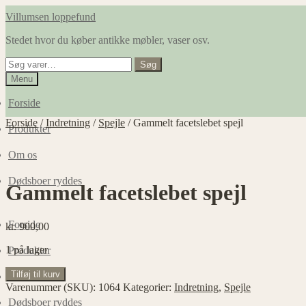
Spring
Spring
Villumsen loppefund
til
til
Stedet hvor du køber antikke møbler, vaser osv.
navigation
indhold
Søg
Søg
efter:
Menu
Forside
Forside
/
Indretning
/
Spejle
/
Gammelt facetslebet spejl
Produkter
Om os
Dødsboer ryddes
Gammelt facetslebet spejl
Forside
kr.
900,00
1 på lager
Produkter
Gammelt
Tilføj til kurv
Om os
facetslebet
Varenummer (SKU):
1064
Kategorier:
Indretning
,
Spejle
spejl
Dødsboer ryddes