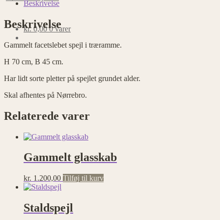
antal
Beskrivelse
Beskrivelse
kr.
0,00
0 varer
Gammelt facetslebet spejl i træramme.
H 70 cm, B 45 cm.
Har lidt sorte pletter på spejlet grundet alder.
Skal afhentes på Nørrebro.
Relaterede varer
Gammelt glasskab
kr.
1.200,00
Tilføj til kurv
Staldspejl