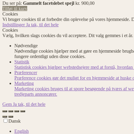
Du ser på:
Gammelt facetslebet spejl
kr.
900,00
Tilføj til kurv
Cookies
Vi bruger cookies til at forbedre din oplevelse på vores hjemmeside. D
Indstillinger
Ja tak, til det hele
Cookies
Vælg, hvilken slags cookies du vil acceptere. Dit valg gemmes i et år
Nødvendige
Nødvendige cookies hjælper med at gøre en hjemmeside brugbar
fungere ordentligt uden disse cookies.
Statistik
Statistisk cookies hjælper webstedsejere med at forstå, hvord
Præferencer
Præference cookies gør det muligt for en hjemmeside at huske op
Marketing
Marketing cookies bruges til at spore besøgende på tværs af we
tredjeparts annoncører.
Gem
Ja tak, til det hele
Dansk
English