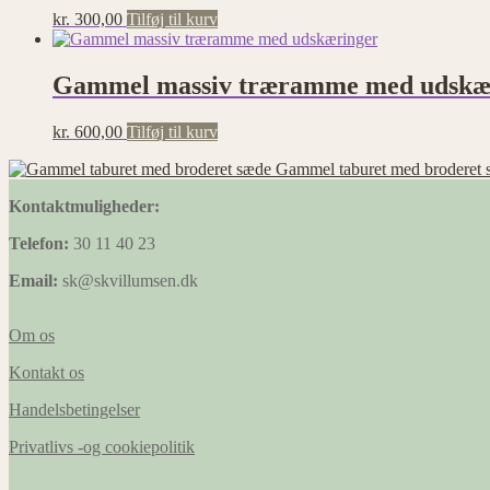
kr.
300,00
Tilføj til kurv
Gammel massiv træramme med udskæ
kr.
600,00
Tilføj til kurv
Gammel taburet med broderet 
Kontaktmuligheder:
Telefon:
30 11 40 23
Email:
sk@skvillumsen.dk
Om os
Kontakt os
Handelsbetingelser
Privatlivs -og cookiepolitik