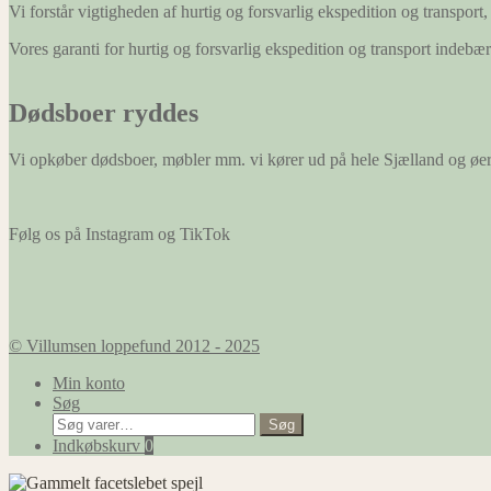
Vi forstår vigtigheden af hurtig og forsvarlig ekspedition og transport, 
Vores garanti for hurtig og forsvarlig ekspedition og transport indeb
Dødsboer ryddes
Vi opkøber dødsboer, møbler mm. vi kører ud på hele Sjælland og øe
Følg os på Instagram og TikTok
© Villumsen loppefund 2012 - 2025
Min konto
Søg
Søg
Søg
efter:
Indkøbskurv
0