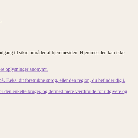
.
adgang til sikre områder af hjemmesiden. Hjemmesiden kan ikke
ere oplysninger anonymt.
F.eks. dit foretrukne sprog, eller den region, du befinder dig i.
for den enkelte bruger, og dermed mere værdifulde for udgivere og