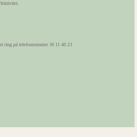
fektivitet.
s et ring på telefonnummer 30 11 40 23