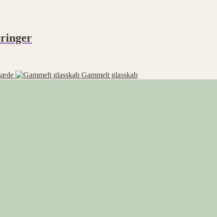
ringer
sæde
Gammelt glasskab