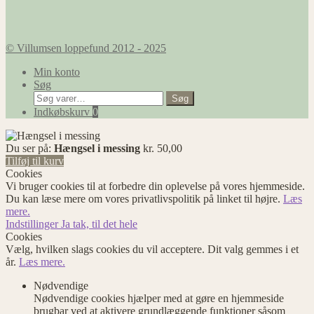
© Villumsen loppefund 2012 - 2025
Min konto
Søg
Søg
Søg
efter:
Indkøbskurv
0
Du ser på:
Hængsel i messing
kr.
50,00
Tilføj til kurv
Cookies
Vi bruger cookies til at forbedre din oplevelse på vores hjemmeside.
Du kan læse mere om vores privatlivspolitik på linket til højre.
Læs
mere.
Indstillinger
Ja tak, til det hele
Cookies
Vælg, hvilken slags cookies du vil acceptere. Dit valg gemmes i et
år.
Læs mere.
Nødvendige
Nødvendige cookies hjælper med at gøre en hjemmeside
brugbar ved at aktivere grundlæggende funktioner såsom