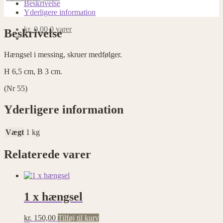
antal
Beskrivelse
Yderligere information
kr.
0,00
0 varer
Beskrivelse
Hængsel i messing, skruer medfølger.
H 6,5 cm, B 3 cm.
(Nr 55)
Yderligere information
Vægt
1 kg
Relaterede varer
1 x hængsel
kr.
150,00
Tilføj til kurv