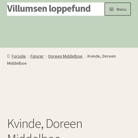
Villumsen loppefund
Spring
Spring
Menu
til
til
navigation
indhold
Forside
Produkter
Om os
Forside
Figurer
Doreen Middelboe
Kvinde, Doreen
Dødsboer ryddes
Middelboe
Kvinde, Doreen