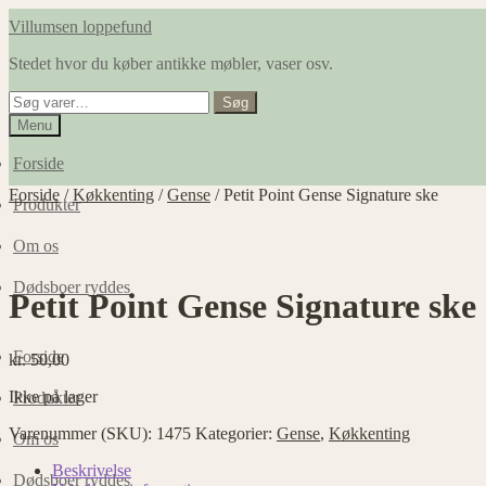
Spring
Spring
Villumsen loppefund
til
til
Stedet hvor du køber antikke møbler, vaser osv.
navigation
indhold
Søg
Søg
efter:
Menu
Forside
Forside
/
Køkkenting
/
Gense
/
Petit Point Gense Signature ske
Produkter
Om os
Dødsboer ryddes
Petit Point Gense Signature ske
Forside
kr.
50,00
Ikke på lager
Produkter
Varenummer (SKU):
1475
Kategorier:
Gense
,
Køkkenting
Om os
Beskrivelse
Dødsboer ryddes