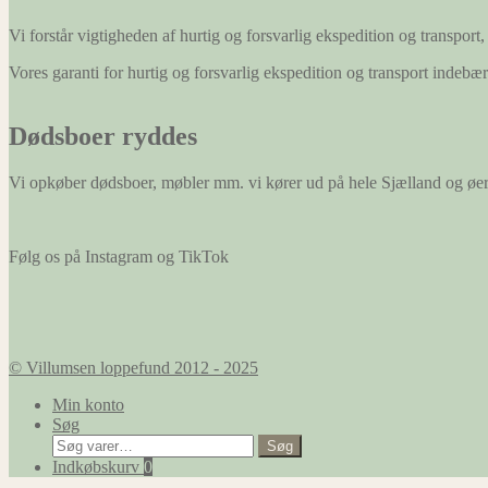
Vi forstår vigtigheden af hurtig og forsvarlig ekspedition og transport, 
Vores garanti for hurtig og forsvarlig ekspedition og transport indeb
Dødsboer ryddes
Vi opkøber dødsboer, møbler mm. vi kører ud på hele Sjælland og øe
Følg os på Instagram og TikTok
© Villumsen loppefund 2012 - 2025
Min konto
Søg
Søg
Søg
efter:
Indkøbskurv
0