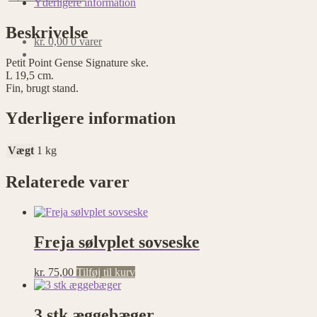
Yderligere information
Beskrivelse
kr.
0,00
0 varer
Petit Point Gense Signature ske.
L 19,5 cm.
Fin, brugt stand.
Yderligere information
Vægt
1 kg
Relaterede varer
Freja sølvplet sovseske
kr.
75,00
Tilføj til kurv
3 stk æggebæger