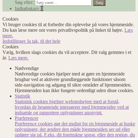
Søg efter:
Søg
Indkøbskurv
0
Cookies
Vi bruger cookies til at forbedre din oplevelse på vores hjemmeside.
Du kan læse mere om vores privatlivspolitik på linket til højre.
Læs
mere.
Indstillinger
Ja tak, til det hele
Cookies
Vælg, hvilken slags cookies du vil acceptere. Dit valg gemmes i et
år.
Læs mere.
Nødvendige
Nødvendige cookies hjælper med at gøre en hjemmeside
brugbar ved at aktivere grundlæggende funktioner såsom
side-navigation og adgang til sikre områder af hjemmesiden.
Hjemmesiden kan ikke fungere ordentligt uden disse cookies.
Statistik
Statistisk cookies hjælper webstedsejere med at forstå,
hvordan de besøgende interagerer med hjemmesider ved at
indsamle og rapportere oplysninger anonymt.
Præferencer
Præference cookies gør det muligt for en hjemmeside at huske
oplysninger, der ændrer den måde hjemmesiden ser ud eller
opfører sig på. F.eks. dit foretrukne sprog, eller den region, du