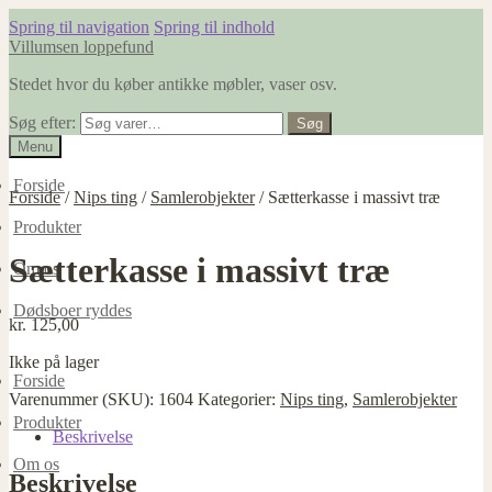
Spring til navigation
Spring til indhold
Villumsen loppefund
Stedet hvor du køber antikke møbler, vaser osv.
Søg efter:
Søg
Menu
Forside
Forside
/
Nips ting
/
Samlerobjekter
/
Sætterkasse i massivt træ
Produkter
Sætterkasse i massivt træ
Om os
Dødsboer ryddes
kr.
125,00
Ikke på lager
Forside
Varenummer (SKU):
1604
Kategorier:
Nips ting
,
Samlerobjekter
Produkter
Beskrivelse
Om os
Beskrivelse