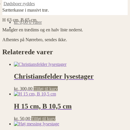
Dødsboer ryddes
Sætterkasse i massivt træ.
H 63 cm, B 65 cm.
kr.
0,00
0 varer
Mangler en trædims og en halv liste nederst.
Afhentes på Nørrebro, sendes ikke.
Relaterede varer
Christiansfelder lysestager
kr.
300,00
Tilføj til kurv
H 15 cm, B 10,5 cm
kr.
50,00
Tilføj til kurv