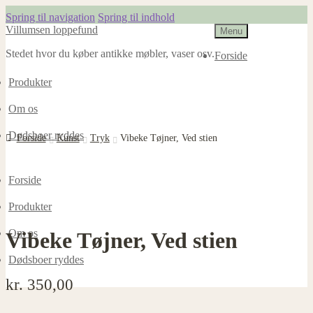
Spring til navigation
Spring til indhold
Villumsen loppefund
Menu
Stedet hvor du køber antikke møbler, vaser osv.
Forside
Produkter
Om os
Dødsboer ryddes
Forside
Kunst
Tryk
Vibeke Tøjner, Ved stien
Forside
Produkter
Om os
Vibeke Tøjner, Ved stien
Dødsboer ryddes
kr.
350,00