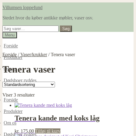
Spring
Spring
Villumsen loppefund
til
til
Stedet hvor du køber antikke møbler, vaser osv.
navigation
indhold
Søg
Søg
efter:
Menu
Forside
Forside
/
Vaser/krukker
/
Tenera vaser
Produkter
Tenera vaser
Om os
Dødsboer ryddes
Viser 3 resultater
Forside
Produkter
Tenera kande med koks låg
Om os
kr.
175,00
Tilføj til kurv
Dødsboer ryddes