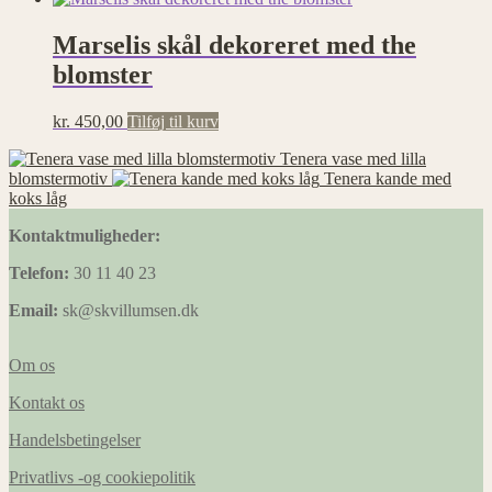
Marselis skål dekoreret med the
blomster
kr.
450,00
Tilføj til kurv
Tenera vase med lilla
blomstermotiv
Tenera kande med
koks låg
Kontaktmuligheder:
Telefon:
30 11 40 23
Email:
sk@skvillumsen.dk
Om os
Kontakt os
Handelsbetingelser
Privatlivs -og cookiepolitik