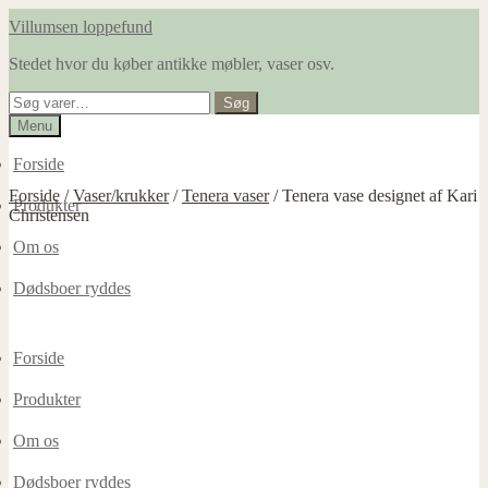
Spring
Spring
Villumsen loppefund
til
til
Stedet hvor du køber antikke møbler, vaser osv.
navigation
indhold
Søg
Søg
efter:
Menu
Forside
Forside
/
Vaser/krukker
/
Tenera vaser
/
Tenera vase designet af Kari
Produkter
Christensen
Om os
Dødsboer ryddes
Forside
Produkter
Om os
Dødsboer ryddes