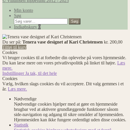
© Villumsen loppefund 2012 - 2025
Min konto
Søg
Søg
Søg
efter:
Indkøbskurv
0
Du ser på:
Tenera vase designet af Kari Christensen
kr.
200,00
Tilføj til kurv
Cookies
Vi bruger cookies til at forbedre din oplevelse på vores hjemmeside.
Du kan læse mere om vores privatlivspolitik på linket til højre.
Læs
mere.
Indstillinger
Ja tak, til det hele
Cookies
Vælg, hvilken slags cookies du vil acceptere. Dit valg gemmes i et
år.
Læs mere.
Nødvendige
Nødvendige cookies hjælper med at gøre en hjemmeside
brugbar ved at aktivere grundlæggende funktioner såsom
side-navigation og adgang til sikre områder af hjemmesiden.
Hjemmesiden kan ikke fungere ordentligt uden disse cookies.
Statistik