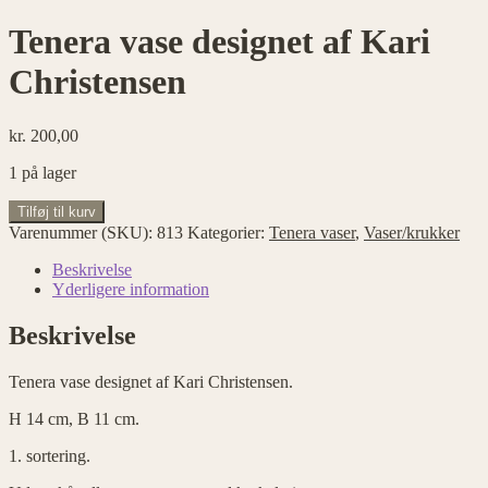
Tenera vase designet af Kari
Christensen
kr.
200,00
1 på lager
Tenera
Tilføj til kurv
vase
Varenummer (SKU):
813
Kategorier:
Tenera vaser
,
Vaser/krukker
designet
af
Beskrivelse
Kari
Yderligere information
Christensen
antal
Beskrivelse
Tenera vase designet af Kari Christensen.
H 14 cm, B 11 cm.
1. sortering.