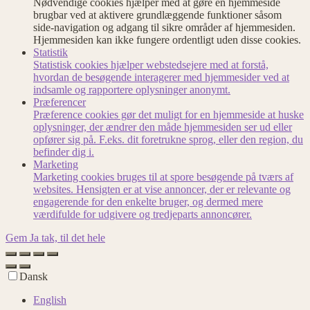
Nødvendige cookies hjælper med at gøre en hjemmeside
brugbar ved at aktivere grundlæggende funktioner såsom
side-navigation og adgang til sikre områder af hjemmesiden.
Hjemmesiden kan ikke fungere ordentligt uden disse cookies.
Statistik
Statistisk cookies hjælper webstedsejere med at forstå,
hvordan de besøgende interagerer med hjemmesider ved at
indsamle og rapportere oplysninger anonymt.
Præferencer
Præference cookies gør det muligt for en hjemmeside at huske
oplysninger, der ændrer den måde hjemmesiden ser ud eller
opfører sig på. F.eks. dit foretrukne sprog, eller den region, du
befinder dig i.
Marketing
Marketing cookies bruges til at spore besøgende på tværs af
websites. Hensigten er at vise annoncer, der er relevante og
engagerende for den enkelte bruger, og dermed mere
værdifulde for udgivere og tredjeparts annoncører.
Gem
Ja tak, til det hele
Dansk
English