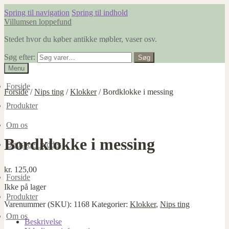
Spring til navigation
Spring til indhold
Villumsen loppefund
Stedet hvor du køber antikke møbler, vaser osv.
Søg efter:
Søg
Menu
Forside
Forside
/
Nips ting
/
Klokker
/
Bordklokke i messing
Produkter
Om os
Bordklokke i messing
Dødsboer ryddes
kr.
125,00
Forside
Ikke på lager
Produkter
Varenummer (SKU):
1168
Kategorier:
Klokker
,
Nips ting
Om os
Beskrivelse