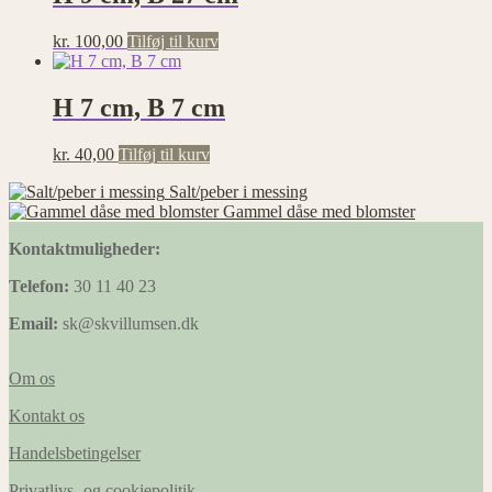
kr.
100,00
Tilføj til kurv
H 7 cm, B 7 cm
kr.
40,00
Tilføj til kurv
Salt/peber i messing
Gammel dåse med blomster
Kontaktmuligheder:
Telefon:
30 11 40 23
Email:
sk@skvillumsen.dk
Om os
Kontakt os
Handelsbetingelser
Privatlivs -og cookiepolitik