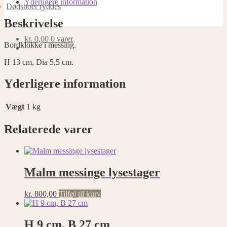
Yderligere information
Dødsboer ryddes
Beskrivelse
kr.
0,00
0 varer
Bordklokke i messing.
H 13 cm, Dia 5,5 cm.
Yderligere information
Vægt
1 kg
Relaterede varer
Malm messinge lysestager
kr.
800,00
Tilføj til kurv
H 9 cm, B 27 cm