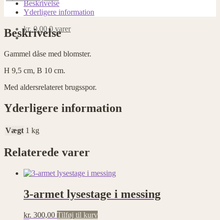
blomster
Beskrivelse
antal
Yderligere information
kr.
0,00
0 varer
Beskrivelse
Gammel dåse med blomster.
H 9,5 cm, B 10 cm.
Med aldersrelateret brugsspor.
Yderligere information
Vægt
1 kg
Relaterede varer
3-armet lysestage i messing
kr.
300,00
Tilføj til kurv