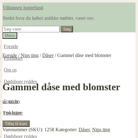
Spring
Spring
Villumsen loppefund
til
til
Stedet hvor du køber antikke møbler, vaser osv.
navigation
indhold
Søg
Søg
efter:
Menu
Forside
Forside
/
Nips ting
/
Dåser
/
Gammel dåse med blomster
Produkter
Om os
Dødsboer ryddes
Gammel dåse med blomster
Forside
kr.
60,00
1 på lager
Produkter
Gammel
Tilføj til kurv
Om os
dåse
Varenummer (SKU):
1258
Kategorier:
Dåser
,
Nips ting
med
Dødsboer ryddes