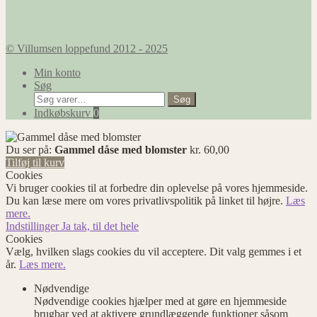
© Villumsen loppefund 2012 - 2025
Min konto
Søg
Søg
Søg
efter:
Indkøbskurv
0
Du ser på:
Gammel dåse med blomster
kr.
60,00
Tilføj til kurv
Cookies
Vi bruger cookies til at forbedre din oplevelse på vores hjemmeside.
Du kan læse mere om vores privatlivspolitik på linket til højre.
Læs
mere.
Indstillinger
Ja tak, til det hele
Cookies
Vælg, hvilken slags cookies du vil acceptere. Dit valg gemmes i et
år.
Læs mere.
Nødvendige
Nødvendige cookies hjælper med at gøre en hjemmeside
brugbar ved at aktivere grundlæggende funktioner såsom