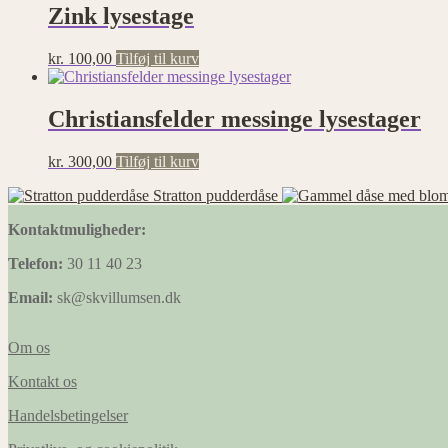
Zink lysestage
kr.
100,00
Tilføj til kurv
Christiansfelder messinge lysestager
kr.
300,00
Tilføj til kurv
Stratton pudderdåse
Kontaktmuligheder:
Telefon:
30 11 40 23
Email:
sk@skvillumsen.dk
Om os
Kontakt os
Handelsbetingelser