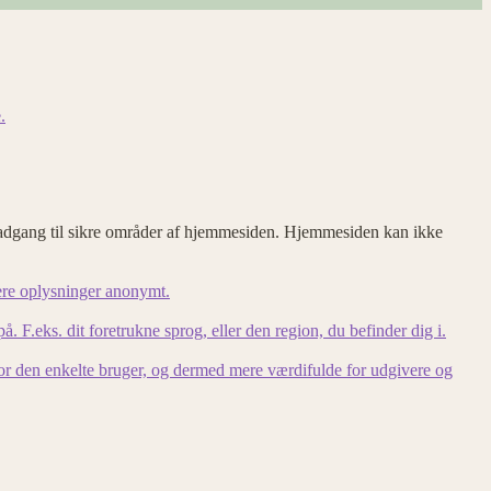
.
adgang til sikre områder af hjemmesiden. Hjemmesiden kan ikke
ere oplysninger anonymt.
F.eks. dit foretrukne sprog, eller den region, du befinder dig i.
for den enkelte bruger, og dermed mere værdifulde for udgivere og