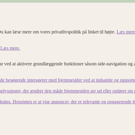
u kan læse mere om vores privatlivspolitik på linket til højre.
Læs mere
.
Læs mere.
 ved at aktivere grundlæggende funktioner såsom side-navigation og 
an de besøgende interagerer med hjemmesider ved at indsamle og rapport
lysninger, der ændrer den måde hjemmesiden ser ud eller opfører sig på. 
bsites. Hensigten er at vise annoncer, der er relevante og engagerende 