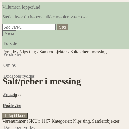
Spring
Spring
Villumsen loppefund
til
til
Stedet hvor du køber antikke møbler, vaser osv.
navigation
indhold
Søg
Søg
efter:
Menu
Forside
Forside
/
Nips ting
/
Samlerobjekter
/
Salt/peber i messing
Produkter
Om os
Dødsboer ryddes
Salt/peber i messing
Forside
kr.
200,00
1 på lager
Produkter
Salt/peber
Tilføj til kurv
Om os
i
Varenummer (SKU):
1167
Kategorier:
Nips ting
,
Samlerobjekter
messing
Dødsboer ryddes