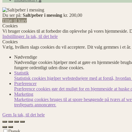
Du ser på:
Salt/peber i messing
kr.
200,00
Tilføj til kurv
Cookies
Vi bruger cookies til at forbedre din oplevelse på vores hjemmeside. D
Indstillinger
Ja tak, til det hele
Cookies
Vælg, hvilken slags cookies du vil acceptere. Dit valg gemmes i et år
Nødvendige
Nødvendige cookies hjælper med at gøre en hjemmeside brugbar
fungere ordentligt uden disse cookies.
Statistik
Statistisk cookies hjælper webstedsejere med at forstå, hvord
Præferencer
Præference cookies gør det muligt for en hjemmeside at huske op
Marketing
Marketing cookies bruges til at spore besøgende på tværs af we
tredjeparts annoncører.
Gem
Ja tak, til det hele
Dansk