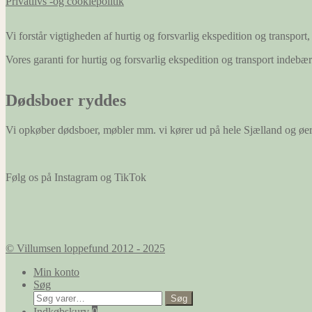
Privatlivs -og cookiepolitik
Vi forstår vigtigheden af hurtig og forsvarlig ekspedition og transport, 
Vores garanti for hurtig og forsvarlig ekspedition og transport indeb
Dødsboer ryddes
Vi opkøber dødsboer, møbler mm. vi kører ud på hele Sjælland og øe
Følg os på Instagram og TikTok
© Villumsen loppefund 2012 - 2025
Min konto
Søg
Søg
Søg
efter:
Indkøbskurv
0