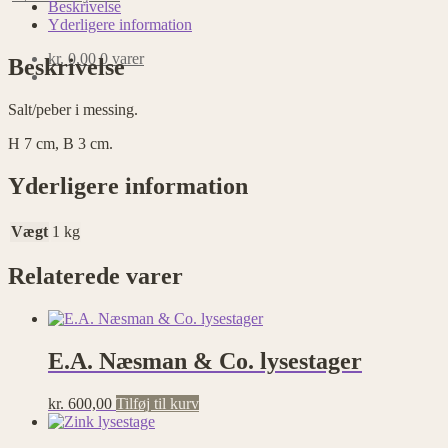
antal
Beskrivelse
Yderligere information
kr.
0,00
0 varer
Beskrivelse
Salt/peber i messing.
H 7 cm, B 3 cm.
Yderligere information
Vægt
1 kg
Relaterede varer
E.A. Næsman & Co. lysestager
kr.
600,00
Tilføj til kurv