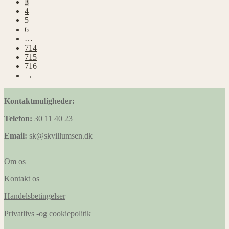
3
4
5
6
…
714
715
716
→
Kontaktmuligheder:
Telefon:
30 11 40 23
Email:
sk@skvillumsen.dk
Om os
Kontakt os
Handelsbetingelser
Privatlivs -og cookiepolitik