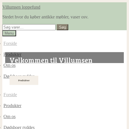
Spring
Spring
Villumsen loppefund
til
til
Stedet hvor du køber antikke møbler, vaser osv.
navigation
indhold
Søg
Søg
efter:
Menu
Forside
Produkter
Velkommen til Villumsen
Om os
Loppefund!
Dødsboer ryddes
Produkter
Forside
Produkter
Om os
Dødsboer ryddes