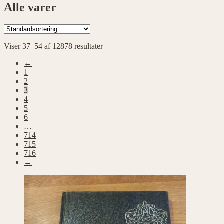
Alle varer
Viser 37–54 af 12878 resultater
←
1
2
3
4
5
6
…
714
715
716
→