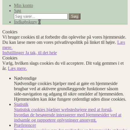
Min konto
Søg
Søg
Søg
efter:
Indkøbskurv
0
Cookies
Vi bruger cookies til at forbedre din oplevelse på vores hjemmeside.
Du kan læse mere om vores privatlivspolitik på linket til højre.
Læs
mere.
Indstillinger
Ja tak, til det hele
Cookies
Vælg, hvilken slags cookies du vil acceptere. Dit valg gemmes i et
år.
Læs mere.
Nødvendige
Nødvendige cookies hjælper med at gøre en hjemmeside
brugbar ved at aktivere grundlæggende funktioner såsom
side-navigation og adgang til sikre områder af hjemmesiden.
Hjemmesiden kan ikke fungere ordentligt uden disse cookies.
Statistik
Statistisk cookies hjælper webstedsejere med at forstå,
hvordan de besøgende interagerer med hjemmesider ved at
indsamle og rapportere oplysninger anonymt.
Præferencer