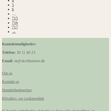
4
5
6
…
715
716
717
→
Kontaktmuligheder:
Telefon:
30 11 40 23
Email:
sk@skvillumsen.dk
Om os
Kontakt os
Handelsbetingelser
Privatlivs -og cookiepolitik
Vi forstår vigtigheden af hurtig og forsvarlig ekspedition og