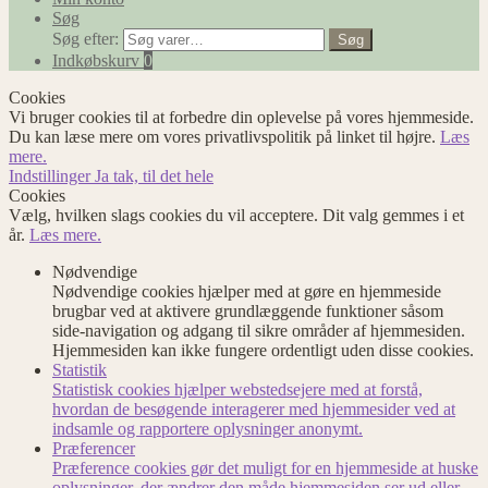
Søg
Søg efter:
Søg
Indkøbskurv
0
Cookies
Vi bruger cookies til at forbedre din oplevelse på vores hjemmeside.
Du kan læse mere om vores privatlivspolitik på linket til højre.
Læs
mere.
Indstillinger
Ja tak, til det hele
Cookies
Vælg, hvilken slags cookies du vil acceptere. Dit valg gemmes i et
år.
Læs mere.
Nødvendige
Nødvendige cookies hjælper med at gøre en hjemmeside
brugbar ved at aktivere grundlæggende funktioner såsom
side-navigation og adgang til sikre områder af hjemmesiden.
Hjemmesiden kan ikke fungere ordentligt uden disse cookies.
Statistik
Statistisk cookies hjælper webstedsejere med at forstå,
hvordan de besøgende interagerer med hjemmesider ved at
indsamle og rapportere oplysninger anonymt.
Præferencer
Præference cookies gør det muligt for en hjemmeside at huske
oplysninger, der ændrer den måde hjemmesiden ser ud eller