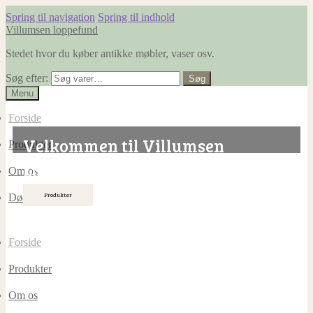
Spring til navigation
Spring til indhold
Villumsen loppefund
Stedet hvor du køber antikke møbler, vaser osv.
Søg efter:
Søg
Menu
Forside
Velkommen til Villumsen
Produkter
Loppefund!
Om os
Produkter
Dødsboer ryddes
Forside
Produkter
Om os