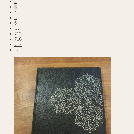
2
3
4
5
6
…
715
716
717
→